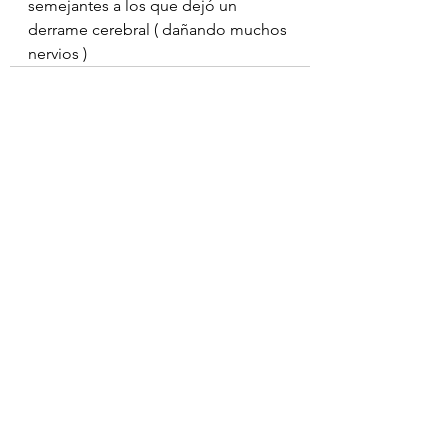
semejantes a los que dejó un 
derrame cerebral ( dañando muchos 
nervios )
Ver todo
Entradas recientes