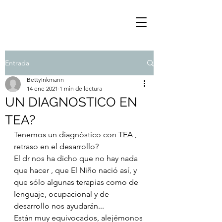
Entrada
BettyInkmann
14 ene 2021
1 min de lectura
UN DIAGNOSTICO EN
TEA?
Tenemos un diagnóstico con TEA , 
retraso en el desarrollo? 
El dr nos ha dicho que no hay nada 
que hacer , que El Niño nació así, y 
que sólo algunas terapias como de 
lenguaje, ocupacional y de 
desarrollo nos ayudarán...
Están muy equivocados, alejémonos 